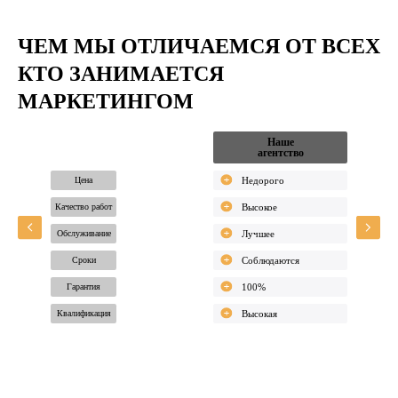
ЧЕМ МЫ ОТЛИЧАЕМСЯ
ОТ ВСЕХ
КТО ЗАНИМАЕТСЯ
МАРКЕТИНГОМ
Все
Наше
Сп
агентства
агентство
на
Цена
Качество работ
Обслуживание
Сроки
Гарантия
Квалификация