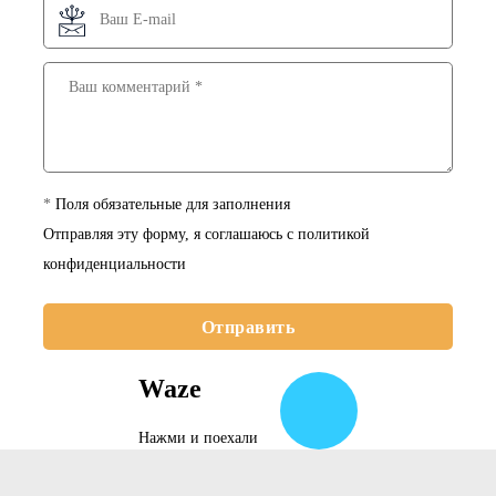
Дорого
Недорого
Среднее
Высокое
Среднее
Лучшее
Соблюдаются
Соблюдаются
Нет
100%
*
Поля обязательные для заполнения
Отправляя эту форму, я соглашаюсь с
политикой
Средняя
Высокая
конфиденциальности
Отправить
Waze
Нажми и поехали